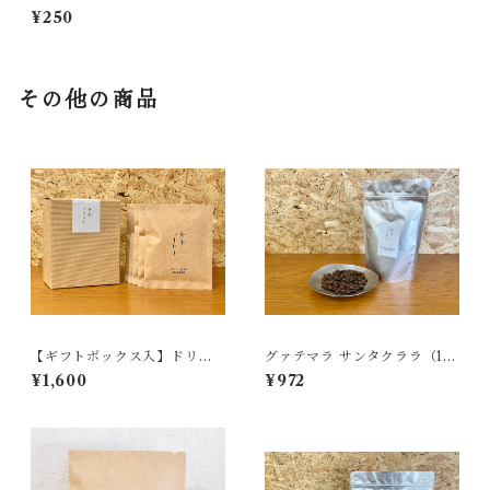
マラ サンタクララ
¥250
その他の商品
【ギフトボックス入】ドリッ
グァテマラ サンタクララ（10
プバッグ（6種アソート）
0g）
¥1,600
¥972