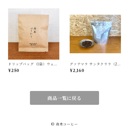
ドリップバッグ（1袋）ウェッ
グァテマラ サンタクララ（25
トランドブレンド
0g）
¥250
¥2,160
商品一覧に戻る
© 舟木コーヒー