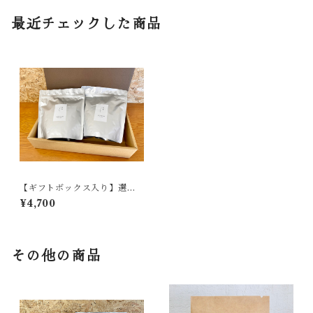
最近チェックした商品
【ギフトボックス入り】選べ
るコーヒーギフト（250g x 2
¥4,700
個入）
その他の商品