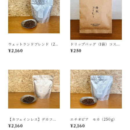
ウェットランドブレンド（250
ドリップバッグ（1袋）コスタ
g）
リカ ドンオスカー
¥2,160
¥250
【カフェインレス】デカフェ
エチオピア モカ（250g）
（250g）
¥2,160
¥2,160