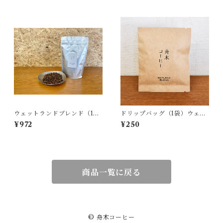
ウェットランドブレンド（100
ドリップバッグ（1袋）ウェッ
g）
トランドブレンド
¥972
¥250
商品一覧に戻る
© 舟木コーヒー