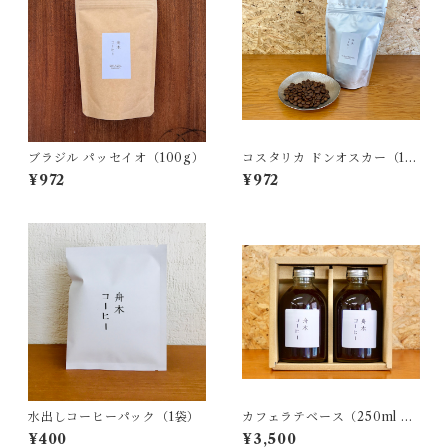
ブラジル パッセイオ（100g）
コスタリカ ドンオスカー（10
0g）
¥972
¥972
水出しコーヒーパック（1袋）
カフェラテベース（250ml x
2本入）
¥400
¥3,500